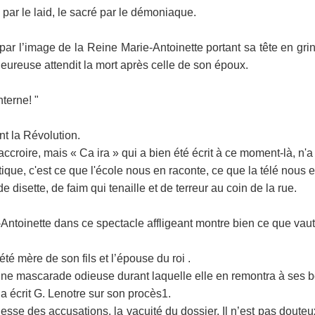
ar le laid, le sacré par le démoniaque.
t par l’image de la Reine Marie-Antoinette portant sa tête en gr
eureuse attendit la mort après celle de son époux.
nterne! "
t la Révolution.
t accroire, mais « Ca ira » qui a bien été écrit à ce moment-là, n
ique, c'est ce que l'école nous en raconte, ce que la télé nous e
e disette, de faim qui tenaille et de terreur au coin de la rue.
-Antoinette dans ce spectacle affligeant montre bien ce que vau
été mère de son fils et l’épouse du roi .
t une mascarade odieuse durant laquelle elle en remontra à ses 
 écrit G. Lenotre sur son procès1.
lesse des accusations, la vacuité du dossier. Il n’est pas doute