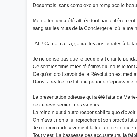
Désormais, sans complexe on remplace le beau p
Mon attention a été attirée tout particulièremen
sang sur les murs de la Conciergerie, où la malh
"Ah ! Ça ira, ça ira, ça ira, les aristocrates à la la
Je ne pense pas que le peuple ait chanté pendan
Ce sont les films et les téléfilms qui nous le fon
Ce qu’on croit savoir de la Révolution est médiat
Dans la réalité, ce fut une période d'épouvante, d
La présentation odieuse qui a été faite de Marie
de ce reversement des valeurs.
La reine n’eut d’autre responsabilité que d'avoir 
On n’avait rien à lui reprocher et son procès fu
Je recommande vivement la lecture de ce qu’en a
Tout y est. La bassesse des accusateurs, la faib