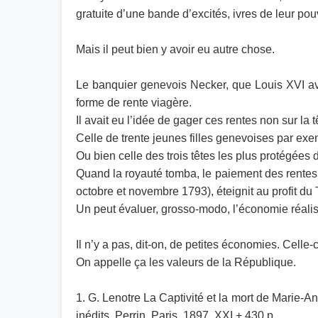
gratuite d’une bande d’excités, ivres de leur pouv
Mais il peut bien y avoir eu autre chose.
Le banquier genevois Necker, que Louis XVI ava
forme de rente viagère.
Il avait eu l’idée de gager ces rentes non sur la 
Celle de trente jeunes filles genevoises par exe
Ou bien celle des trois têtes les plus protégées 
Quand la royauté tomba, le paiement des rentes i
octobre et novembre 1793), éteignit au profit du
Un peut évaluer, grosso-modo, l’économie réalisé
Il n’y a pas, dit-on, de petites économies. Celle-
On appelle ça les valeurs de la République.
1. G. Lenotre La Captivité et la mort de Marie-An
inédits. Perrin, Paris, 1897. XXI + 430 p