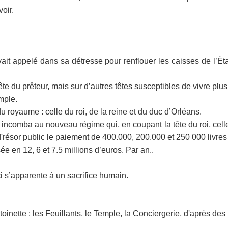
oir.
it appelé dans sa détresse pour renflouer les caisses de l’É
tête du prêteur, mais sur d’autres têtes susceptibles de vivre pl
mple.
du royaume : celle du roi, de la reine et du duc d’Orléans.
ncomba au nouveau régime qui, en coupant la tête du roi, celle 
 Trésor public le paiement de 400.000, 200.000 et 250 000 livre
e en 12, 6 et 7.5 millions d’euros. Par an..
ci s’apparente à un sacrifice humain.
toinette : les Feuillants, le Temple, la Conciergerie, d'après d