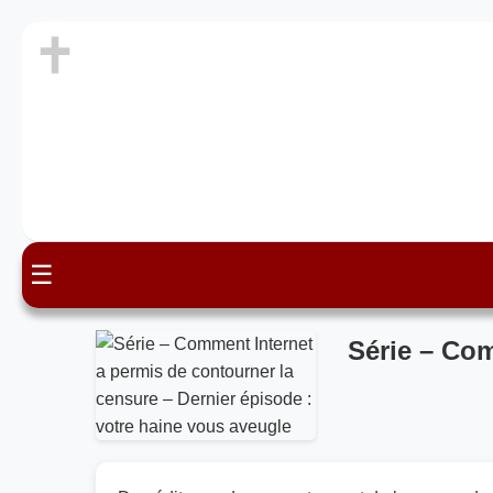
☰
Série – Com