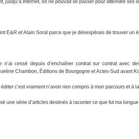
t, jusqu’à Internet, on ne pouvait se passer pour atteindre ses l
ejoint E&R et Alain Soral parce que je désespérais de trouver un é
e n’ai cessé depuis d’enchaîner contrat sur contrat avec de
queline Chambon, Éditions de Bourgogne et Actes-Sud avant Kontr
iter c’est vraiment n’avoir rien compris à mon parcours et à la 
sé une série d’articles destinés à raconter ce que fut ma longue