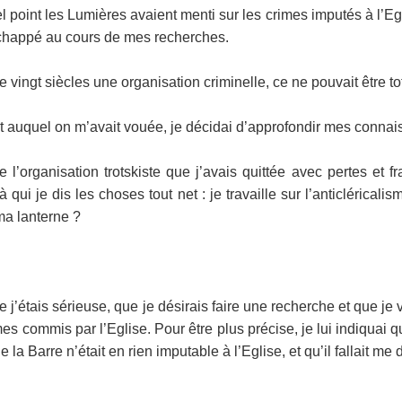
l point les Lumières avaient menti sur les crimes imputés à l’Egl
 échappé au cours de mes recherches.
le de vingt siècles une organisation criminelle, ce ne pouvait être
mat auquel on m’avait vouée, je décidai d’approfondir mes conna
l’organisation trotskiste que j’avais quittée avec pertes et fr
 qui je dis les choses tout net : je travaille sur l’anticléricalis
 ma lanterne ?
e j’étais sérieuse, que je désirais faire une recherche et que j
es commis par l’Eglise. Pour être plus précise, je lui indiquai q
 la Barre n’était en rien imputable à l’Eglise, et qu’il fallait 