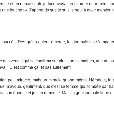
mue et reconnaissante je lui envoyai un courrier de remerciement
mit une louche : « J’apprends que je suis le seul à avoir mentionn
u succès. Dès qu’un auteur émerge, les journalistes s’emparent
e des ventes qui se confirma sur plusieurs semaines, aucun jo
vail. C’est comme ça, et pas autrement.
bien petit miracle, mais un miracle quand même. Hérodote, la pu
evue m’avoua, gentiment, que c’est sa femme qui, tombée par has
uta son épouse et je l’en remercie. Mais la gent journalistique n