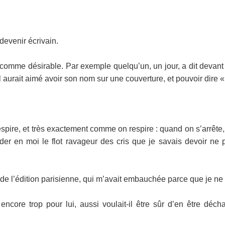
devenir écrivain.
omme désirable. Par exemple quelqu’un, un jour, a dit devant moi
l aurait aimé avoir son nom sur une couverture, et pouvoir dire « j’
espire, et très exactement comme on respire : quand on s’arrête, 
der en moi le flot ravageur des cris que je savais devoir ne p
 de l’édition parisienne, qui m’avait embauchée parce que je ne 
t encore trop pour lui, aussi voulait-il être sûr d’en être déc