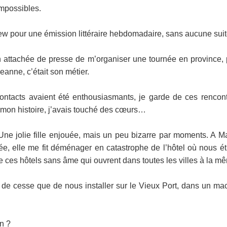
impossibles.
rview pour une émission littéraire hebdomadaire, sans aucune suit
 attachée de presse de m’organiser une tournée en province, p
Jeanne, c’était son métier.
ontacts avaient été enthousiasmants, je garde de ces rencon
 mon histoire, j’avais touché des cœurs…
Une jolie fille enjouée, mais un peu bizarre par moments. A Mars
vée, elle me fit déménager en catastrophe de l’hôtel où nous 
 ces hôtels sans âme qui ouvrent dans toutes les villes à la m
eu de cesse que de nous installer sur le Vieux Port, dans un ma
.
on ?