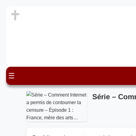
☰
Série – Comm