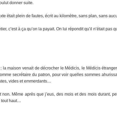
oulut donner suite.
e était plein de fautes, écrit au kilomètre, sans plan, sans aucun r
ier, c’est à ça qu’on la payait. On lui répondit qu’il n’était pas q
 : la maison venait de décrocher le Médicis, le Médicis étrang
cée, comme secrétaire du patron, pour voir quelles sommes ahuris
listes, vides et emmerdants…
 non. Même après que j’eus, des mois et des mois durant, peaufin
t tout haut…