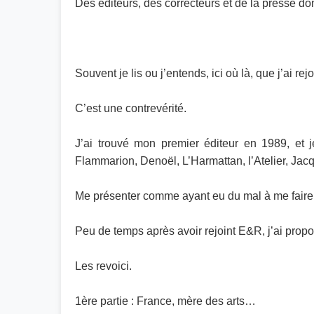
Des éditeurs, des correcteurs et de la presse don
Souvent je lis ou j’entends, ici où là, que j’ai r
C’est une contrevérité.
J’ai trouvé mon premier éditeur en 1989, et j
Flammarion, Denoël, L’Harmattan, l’Atelier, Jac
Me présenter comme ayant eu du mal à me faire éd
Peu de temps après avoir rejoint E&R, j’ai propo
Les revoici.
1ère partie : France, mère des arts…