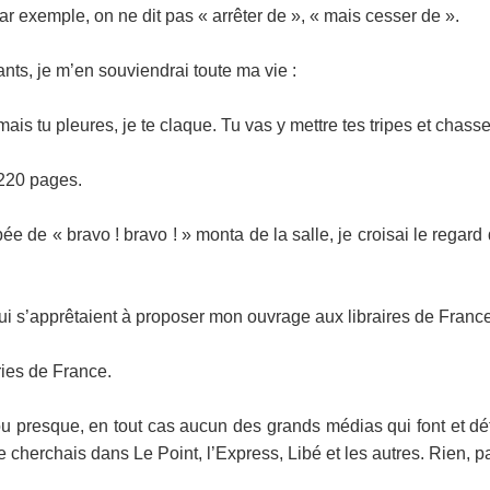
ar exemple, on ne dit pas « arrêter de », « mais cesser de ».
ants, je m’en souviendrai toute ma vie :
jamais tu pleures, je te claque. Tu vas y mettre tes tripes et chass
 220 pages.
de « bravo ! bravo ! » monta de la salle, je croisai le regard d
 s’apprêtaient à proposer mon ouvrage aux libraires de France. L
iries de France.
 ou presque, en tout cas aucun des grands médias qui font et déf
e cherchais dans Le Point, l’Express, Libé et les autres. Rien, p