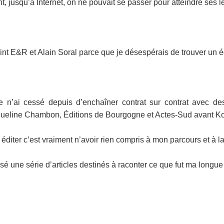
t, jusqu’à Internet, on ne pouvait se passer pour atteindre ses l
ejoint E&R et Alain Soral parce que je désespérais de trouver un é
e n’ai cessé depuis d’enchaîner contrat sur contrat avec de
queline Chambon, Éditions de Bourgogne et Actes-Sud avant Kontr
iter c’est vraiment n’avoir rien compris à mon parcours et à la 
sé une série d’articles destinés à raconter ce que fut ma longue